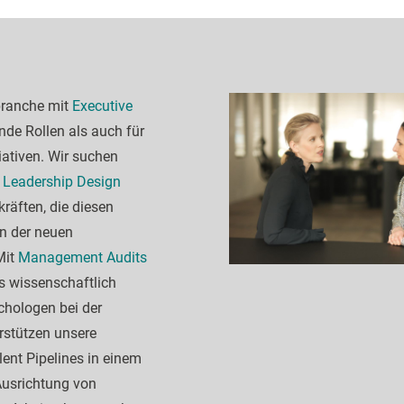
branche mit
Executive
de Rollen als auch für
iativen. Wir suchen
 Leadership Design
äften, die diesen
n der neuen
Mit
Management Audits
s wissenschaftlich
chologen bei der
rstützen unsere
nt Pipelines in einem
Ausrichtung von